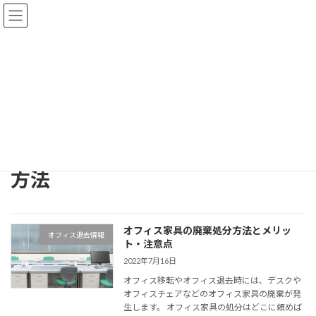
コ
ナ
ン
ビ
テ
ゲ
ン
ー
ツ
シ
へ
ョ
オフィス退去のお役立ち情報
ス
ン
キ
に
ッ
移
プ
動
オフィス退去の匠
オフィス退去のお役立ち情報
方法
方法
オフィス家具の廃棄処分方法とメリッ
オフィス退去情報
ト・注意点
2022年7月16日
オフィス移転やオフィス退去時には、デスクや
オフィスチェアなどのオフィス家具の廃棄が発
生します。 オフィス家具の処分はどこに頼めば