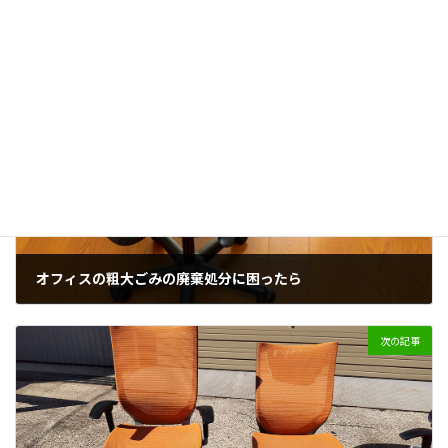
オフィス
リサイクル
不要
企業
処分
タグ
家具
廃棄責任
捨てる責任
法人
環境配慮
責任
前の記事
オフィスの粗大ごみの廃棄処分に困ったら
2024年2月3日
次の記事