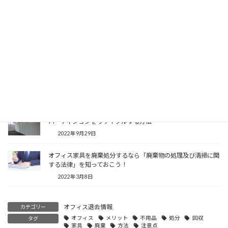
オフィス家具の処分費用が安くなる!？資源循環で再資源化
2024年2月28日
企業に問われる責任、オフィス家具の処分方法
2024年2月25日
オフィスの粗大ごみの廃棄処分に困ったら
2024年2月3日
パーティションをリサイクルする方法
2022年9月29日
オフィス家具を廃棄処分するなら「廃棄物の処理及び清掃に関
する法律」を知っておこう！
2022年3月8日
オフィス退去情報
カテゴリー
オフィス
メリット
不用品
処分
回収
タグ
家具
廃棄
方法
注意点