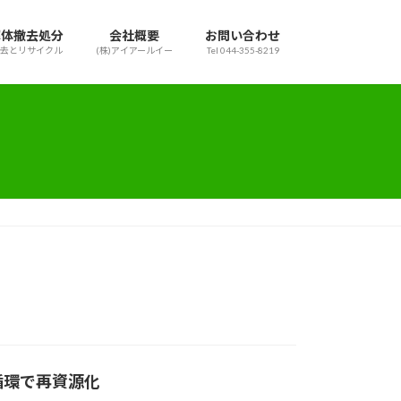
解体撤去処分
会社概要
お問い合わせ
撤去とリサイクル
(株)アイアールイー
Tel 044-355-8219
循環で再資源化