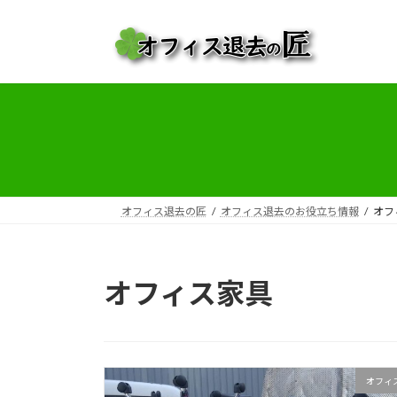
コ
ナ
ン
ビ
テ
ゲ
ン
ー
ツ
シ
へ
ョ
ス
ン
キ
に
ッ
移
プ
動
オフィス退去の匠
オフィス退去のお役立ち情報
オフ
オフィス家具
オフィ