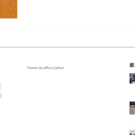
最
Tweets by office_taikyo